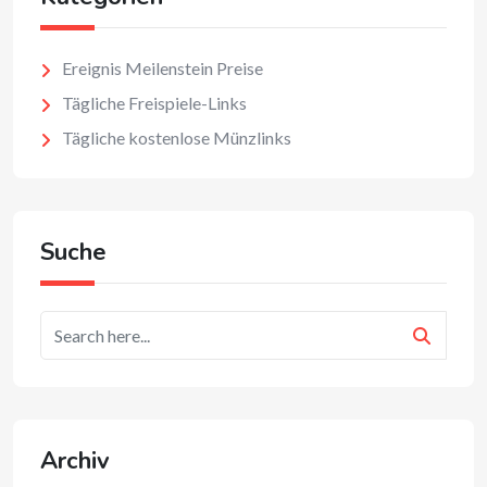
Ereignis Meilenstein Preise
Tägliche Freispiele-Links
Tägliche kostenlose Münzlinks
Suche
Archiv