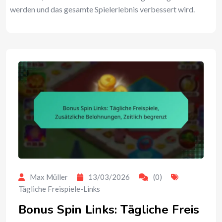
werden und das gesamte Spielerlebnis verbessert wird.
Max Müller
13/03/2026
(0)
Tägliche Freispiele-Links
Bonus Spin Links: Tägliche Freis