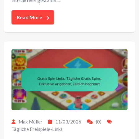
interaktiver gestaltet.…
Read More
Max Müller
11/03/2026
(0)
Tägliche Freispiele-Links