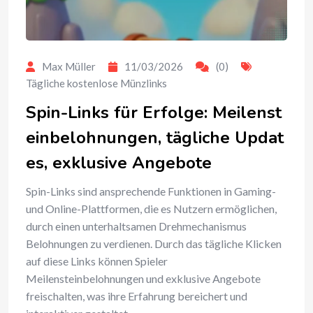
Max Müller
11/03/2026
(0)
Tägliche kostenlose Münzlinks
Spin-Links für Erfolge: Meilenst
einbelohnungen, tägliche Updat
es, exklusive Angebote
Spin-Links sind ansprechende Funktionen in Gaming-
und Online-Plattformen, die es Nutzern ermöglichen,
durch einen unterhaltsamen Drehmechanismus
Belohnungen zu verdienen. Durch das tägliche Klicken
auf diese Links können Spieler
Meilensteinbelohnungen und exklusive Angebote
freischalten, was ihre Erfahrung bereichert und