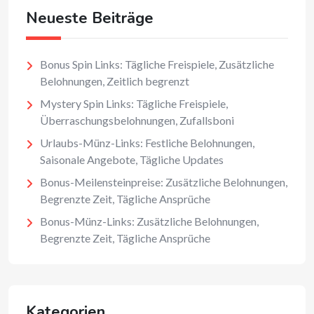
Neueste Beiträge
Bonus Spin Links: Tägliche Freispiele, Zusätzliche
Belohnungen, Zeitlich begrenzt
Mystery Spin Links: Tägliche Freispiele,
Überraschungsbelohnungen, Zufallsboni
Urlaubs-Münz-Links: Festliche Belohnungen,
Saisonale Angebote, Tägliche Updates
Bonus-Meilensteinpreise: Zusätzliche Belohnungen,
Begrenzte Zeit, Tägliche Ansprüche
Bonus-Münz-Links: Zusätzliche Belohnungen,
Begrenzte Zeit, Tägliche Ansprüche
Kategorien