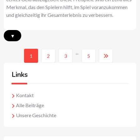
Merkmal, das den Spielern hilft, im Spiel voranzukommen
und gleichzeitig ihr Gesamterlebnis zu verbessern.
▾
...
1
2
3
5
Links
Kontakt
Alle Beiträge
Unsere Geschichte