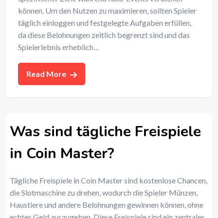
können. Um den Nutzen zu maximieren, sollten Spieler
täglich einloggen und festgelegte Aufgaben erfüllen,
da diese Belohnungen zeitlich begrenzt sind und das
Spielerlebnis erheblich…
Read More
Was sind tägliche Freispiele
in Coin Master?
Tägliche Freispiele in Coin Master sind kostenlose Chancen,
die Slotmaschine zu drehen, wodurch die Spieler Münzen,
Haustiere und andere Belohnungen gewinnen können, ohne
echtes Geld auszugeben. Diese Freispiele sind ein zentrales