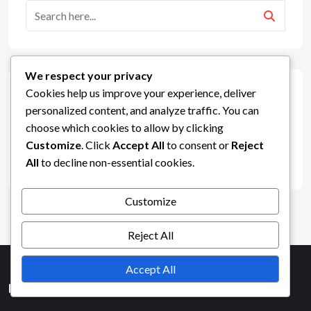
We respect your privacy
Archiv
Cookies help us improve your experience, deliver
personalized content, and analyze traffic. You can
choose which cookies to allow by clicking
March 2026
Customize
. Click
Accept All
to consent or
Reject
All
to decline non-essential cookies.
February 2026
Customize
Reject All
Accept All
Rechtliches