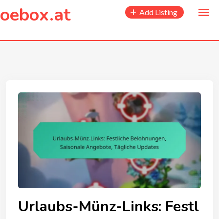
to
oebox.at
Add Listing
content
Urlaubs-Münz-Links: Festl