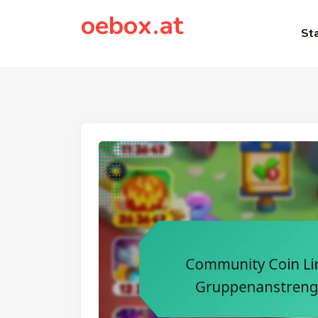
to
oebox.at
content
Sta