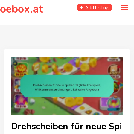
to
oebox.at
Add Listing
content
Drehscheiben für neue Spi