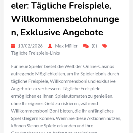
eler: Tägliche Freispiele,
Willkommensbelohnunge
n, Exklusive Angebote
13/02/2026
Max Müller
(0)
Tägliche Freispiele-Links
Für neue Spieler bietet die Welt der Online-Casinos
aufregende Möglichkeiten, um Ihr Spielerlebnis durch
tägliche Freispiele, Willkommensboni und exklusive
Angebote zu verbessern. Tägliche Freispiele
ermöglichen es Ihnen, Spielautomaten zu genießen,
ohne Ihr eigenes Geld zu riskieren, während
Willkommensboni Boni bieten, die Ihr anfängliches
Spiel steigern können. Wenn Sie diese Aktionen nutzen,
können Sie neue Spiele erkunden und Ihre
Gewinnchancen von Anfang an maximieren.