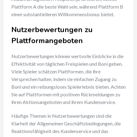
Plattform A die beste Wahl sein, während Plattform B
einen substantielleren Willkommensbonus bietet.
Nutzerbewertungen zu
Plattformangeboten
Nutzerbewertungen können wertvolle Einblicke in die
Effektivität von täglichen Freispielen und Boni geben.
Viele Spieler schätzen Plattformen, die ihre
Versprechen halten, indem sie einfachen Zugang zu
Boni und ein reibungsloses Spielerlebnis bieten. Achten
Sie auf Plattformen mit positiven Rückmeldungen zu
ihren Aktionsangeboten und ihrem Kundenservice.
Häufige Themen in Nutzerbewertungen sind die
Klarheit der Allgemeinen Geschäftsbedingungen, die
Reaktionsfähigkeit des Kundenservice und das