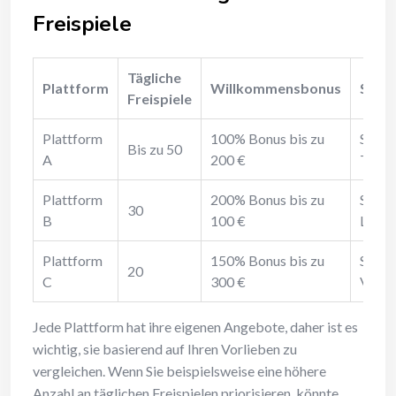
Freispiele
Tägliche
Plattform
Willkommensbonus
Spiel
Freispiele
Plattform
100% Bonus bis zu
Spiel
Bis zu 50
A
200 €
Tisch
Plattform
200% Bonus bis zu
Spiel
30
B
100 €
Live-
Plattform
150% Bonus bis zu
Spiel
20
C
300 €
Video
Jede Plattform hat ihre eigenen Angebote, daher ist es
wichtig, sie basierend auf Ihren Vorlieben zu
vergleichen. Wenn Sie beispielsweise eine höhere
Anzahl an täglichen Freispielen priorisieren, könnte