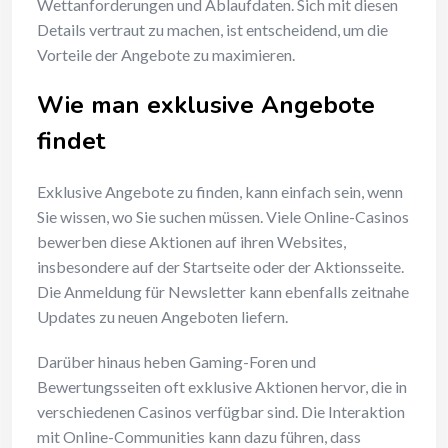
Wettanforderungen und Ablaufdaten. Sich mit diesen
Details vertraut zu machen, ist entscheidend, um die
Vorteile der Angebote zu maximieren.
Wie man exklusive Angebote
findet
Exklusive Angebote zu finden, kann einfach sein, wenn
Sie wissen, wo Sie suchen müssen. Viele Online-Casinos
bewerben diese Aktionen auf ihren Websites,
insbesondere auf der Startseite oder der Aktionsseite.
Die Anmeldung für Newsletter kann ebenfalls zeitnahe
Updates zu neuen Angeboten liefern.
Darüber hinaus heben Gaming-Foren und
Bewertungsseiten oft exklusive Aktionen hervor, die in
verschiedenen Casinos verfügbar sind. Die Interaktion
mit Online-Communities kann dazu führen, dass