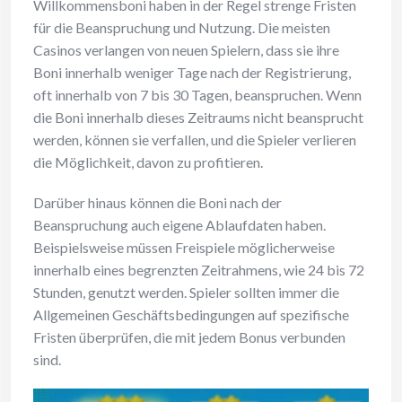
Willkommensboni haben in der Regel strenge Fristen
für die Beanspruchung und Nutzung. Die meisten
Casinos verlangen von neuen Spielern, dass sie ihre
Boni innerhalb weniger Tage nach der Registrierung,
oft innerhalb von 7 bis 30 Tagen, beanspruchen. Wenn
die Boni innerhalb dieses Zeitraums nicht beansprucht
werden, können sie verfallen, und die Spieler verlieren
die Möglichkeit, davon zu profitieren.
Darüber hinaus können die Boni nach der
Beanspruchung auch eigene Ablaufdaten haben.
Beispielsweise müssen Freispiele möglicherweise
innerhalb eines begrenzten Zeitrahmens, wie 24 bis 72
Stunden, genutzt werden. Spieler sollten immer die
Allgemeinen Geschäftsbedingungen auf spezifische
Fristen überprüfen, die mit jedem Bonus verbunden
sind.