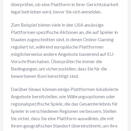
überprüfen, ob eine Plattform in Ihrer Gerichtsbarkeit
legal betrieben wird, bevor Sie sich anmelden.
Zum Beispiel bieten viele in den USA ansässige
Plattformen spezifische Aktionen an, die auf Spieler in
Staaten zugeschnitten sind, in denen Online-Gaming
reguliert ist, während europäische Plattformen
möglicherweise andere Angebote basierend auf EU-
Vorschriften haben. Überprüfen Sie immer die
Bedingungen, um sicherzustellen, dass Sie für die
beworbenen Boni berechtigt sind.
Darüber hinaus können einige Plattformen lokalisierte
Angebote bereitstellen, wie Währungsoptionen oder
regionalspezifische Spiele, die das Gesamterlebnis für
Spieler in verschiedenen Regionen verbessern. Stellen
Sie sicher, dass Sie eine Plattform auswählen, die mit
Ihrem geografischen Standort übereinstimmt, um Ihre