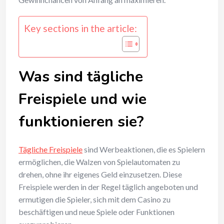
Key sections in the article:
Was sind tägliche
Freispiele und wie
funktionieren sie?
Tägliche Freispiele
sind Werbeaktionen, die es Spielern
ermöglichen, die Walzen von Spielautomaten zu
drehen, ohne ihr eigenes Geld einzusetzen. Diese
Freispiele werden in der Regel täglich angeboten und
ermutigen die Spieler, sich mit dem Casino zu
beschäftigen und neue Spiele oder Funktionen