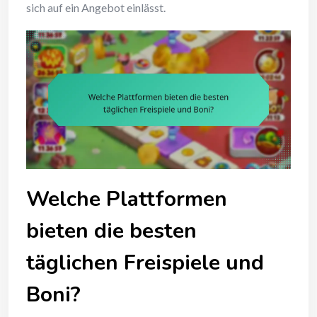
sich auf ein Angebot einlässt.
Welche Plattformen
bieten die besten
täglichen Freispiele und
Boni?