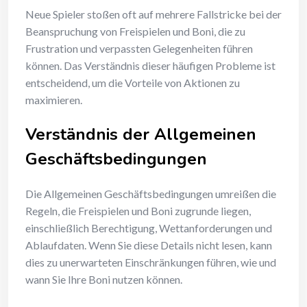
Neue Spieler stoßen oft auf mehrere Fallstricke bei der
Beanspruchung von Freispielen und Boni, die zu
Frustration und verpassten Gelegenheiten führen
können. Das Verständnis dieser häufigen Probleme ist
entscheidend, um die Vorteile von Aktionen zu
maximieren.
Verständnis der Allgemeinen
Geschäftsbedingungen
Die Allgemeinen Geschäftsbedingungen umreißen die
Regeln, die Freispielen und Boni zugrunde liegen,
einschließlich Berechtigung, Wettanforderungen und
Ablaufdaten. Wenn Sie diese Details nicht lesen, kann
dies zu unerwarteten Einschränkungen führen, wie und
wann Sie Ihre Boni nutzen können.