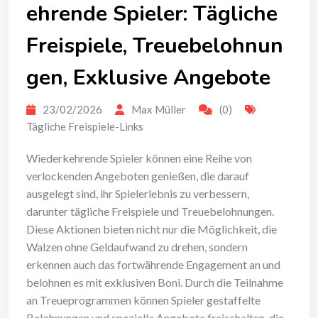
ehrende Spieler: Tägliche
Freispiele, Treuebelohnun
gen, Exklusive Angebote
23/02/2026
Max Müller
(0)
Tägliche Freispiele-Links
Wiederkehrende Spieler können eine Reihe von
verlockenden Angeboten genießen, die darauf
ausgelegt sind, ihr Spielerlebnis zu verbessern,
darunter tägliche Freispiele und Treuebelohnungen.
Diese Aktionen bieten nicht nur die Möglichkeit, die
Walzen ohne Geldaufwand zu drehen, sondern
erkennen auch das fortwährende Engagement an und
belohnen es mit exklusiven Boni. Durch die Teilnahme
an Treueprogrammen können Spieler gestaffelte
Belohnungen und spezielle Angebote freischalten, die