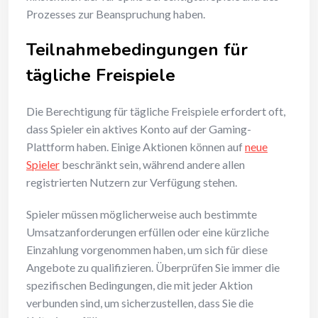
Prozesses zur Beanspruchung haben.
Teilnahmebedingungen für
tägliche Freispiele
Die Berechtigung für tägliche Freispiele erfordert oft,
dass Spieler ein aktives Konto auf der Gaming-
Plattform haben. Einige Aktionen können auf
neue
Spieler
beschränkt sein, während andere allen
registrierten Nutzern zur Verfügung stehen.
Spieler müssen möglicherweise auch bestimmte
Umsatzanforderungen erfüllen oder eine kürzliche
Einzahlung vorgenommen haben, um sich für diese
Angebote zu qualifizieren. Überprüfen Sie immer die
spezifischen Bedingungen, die mit jeder Aktion
verbunden sind, um sicherzustellen, dass Sie die