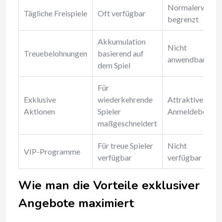
Normalerweise
Tägliche Freispiele
Oft verfügbar
begrenzt
Akkumulation
Nicht
Treuebelohnungen
basierend auf
anwendbar
dem Spiel
Für
Exklusive
wiederkehrende
Attraktive
Aktionen
Spieler
Anmeldeboni
maßgeschneidert
Für treue Spieler
Nicht
VIP-Programme
verfügbar
verfügbar
Wie man die Vorteile exklusiver
Angebote maximiert