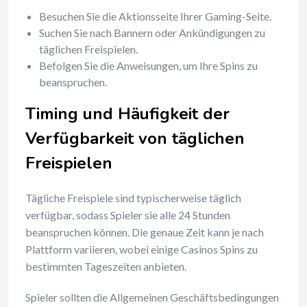
Besuchen Sie die Aktionsseite Ihrer Gaming-Seite.
Suchen Sie nach Bannern oder Ankündigungen zu
täglichen Freispielen.
Befolgen Sie die Anweisungen, um Ihre Spins zu
beanspruchen.
Timing und Häufigkeit der
Verfügbarkeit von täglichen
Freispielen
Tägliche Freispiele sind typischerweise täglich
verfügbar, sodass Spieler sie alle 24 Stunden
beanspruchen können. Die genaue Zeit kann je nach
Plattform variieren, wobei einige Casinos Spins zu
bestimmten Tageszeiten anbieten.
Spieler sollten die Allgemeinen Geschäftsbedingungen