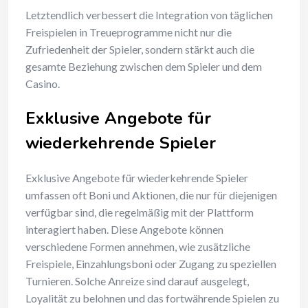
Letztendlich verbessert die Integration von täglichen
Freispielen in Treueprogramme nicht nur die
Zufriedenheit der Spieler, sondern stärkt auch die
gesamte Beziehung zwischen dem Spieler und dem
Casino.
Exklusive Angebote für
wiederkehrende Spieler
Exklusive Angebote für wiederkehrende Spieler
umfassen oft Boni und Aktionen, die nur für diejenigen
verfügbar sind, die regelmäßig mit der Plattform
interagiert haben. Diese Angebote können
verschiedene Formen annehmen, wie zusätzliche
Freispiele, Einzahlungsboni oder Zugang zu speziellen
Turnieren. Solche Anreize sind darauf ausgelegt,
Loyalität zu belohnen und das fortwährende Spielen zu