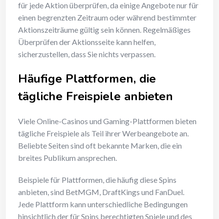
für jede Aktion überprüfen, da einige Angebote nur für
einen begrenzten Zeitraum oder während bestimmter
Aktionszeiträume gültig sein können. Regelmäßiges
Überprüfen der Aktionsseite kann helfen,
sicherzustellen, dass Sie nichts verpassen.
Häufige Plattformen, die
tägliche Freispiele anbieten
Viele Online-Casinos und Gaming-Plattformen bieten
tägliche Freispiele als Teil ihrer Werbeangebote an.
Beliebte Seiten sind oft bekannte Marken, die ein
breites Publikum ansprechen.
Beispiele für Plattformen, die häufig diese Spins
anbieten, sind BetMGM, DraftKings und FanDuel.
Jede Plattform kann unterschiedliche Bedingungen
hinsichtlich der für Spins berechtigten Spiele und des