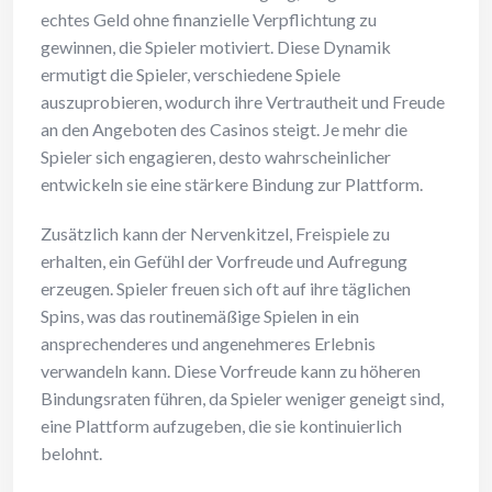
echtes Geld ohne finanzielle Verpflichtung zu
gewinnen, die Spieler motiviert. Diese Dynamik
ermutigt die Spieler, verschiedene Spiele
auszuprobieren, wodurch ihre Vertrautheit und Freude
an den Angeboten des Casinos steigt. Je mehr die
Spieler sich engagieren, desto wahrscheinlicher
entwickeln sie eine stärkere Bindung zur Plattform.
Zusätzlich kann der Nervenkitzel, Freispiele zu
erhalten, ein Gefühl der Vorfreude und Aufregung
erzeugen. Spieler freuen sich oft auf ihre täglichen
Spins, was das routinemäßige Spielen in ein
ansprechenderes und angenehmeres Erlebnis
verwandeln kann. Diese Vorfreude kann zu höheren
Bindungsraten führen, da Spieler weniger geneigt sind,
eine Plattform aufzugeben, die sie kontinuierlich
belohnt.