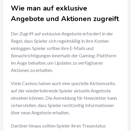
Wie man auf exklusive
Angebote und Aktionen zugreift
Der Zugriff auf exklusive Angebote erfordert in der
Regel, dass Spieler sich regelmäßig in ihre Konten
einloggen. Spieler sollten ihre E-Mails und
Benachrichtigungen innerhalb der Gaming-Plattform
im Auge behalten, um Updates zu verfügbaren
Aktionen zu erhalten.
Viele Casinos haben auch eine spezielle Aktionsseite,
auf der wiederkehrende Spieler aktuelle Angebote
einsehen können. Die Anmeldung für Newsletter kann
sicherstellen, dass Spieler rechtzeitig Informationen
über neue Angebote erhalten.
Darüber hinaus sollten Spieler ihren Treuestatus